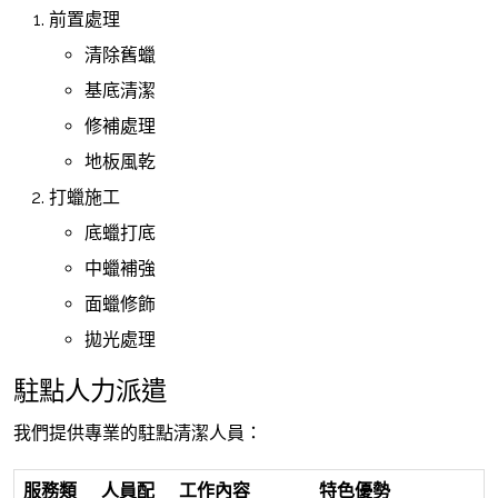
前置處理
清除舊蠟
基底清潔
修補處理
地板風乾
打蠟施工
底蠟打底
中蠟補強
面蠟修飾
拋光處理
駐點人力派遣
我們提供專業的駐點清潔人員：
服務類
人員配
工作內容
特色優勢