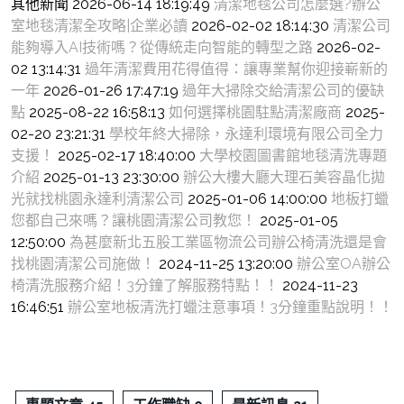
其他新聞 2026-06-14 18:19:49
清潔地毯公司怎麼選?辦公
室地毯清潔全攻略|企業必讀
2026-02-02 18:14:30
清潔公司
能夠導入AI技術嗎？從傳統走向智能的轉型之路
2026-02-
02 13:14:31
過年清潔費用花得值得：讓專業幫你迎接嶄新的
一年
2026-01-26 17:47:19
過年大掃除交給清潔公司的優缺
點
2025-08-22 16:58:13
如何選擇桃園駐點清潔廠商
2025-
02-20 23:21:31
學校年終大掃除，永達利環境有限公司全力
支援！
2025-02-17 18:40:00
大學校園圖書館地毯清洗專題
介紹
2025-01-13 23:30:00
辦公大樓大廳大理石美容晶化拋
光就找桃園永達利清潔公司
2025-01-06 14:00:00
地板打蠟
您都自己來嗎？讓桃園清潔公司教您！
2025-01-05
12:50:00
為甚麼新北五股工業區物流公司辦公椅清洗還是會
找桃園清潔公司施做！
2024-11-25 13:20:00
辦公室OA辦公
椅清洗服務介紹！3分鐘了解服務特點！！
2024-11-23
16:46:51
辦公室地板清洗打蠟注意事項！3分鐘重點說明！！