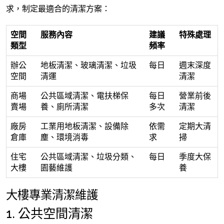
求，制定最適合的清潔方案：
空間
服務內容
建議
特殊處理
類型
頻率
辦公
地板清潔、玻璃清潔、垃圾
每日
週末深度
空間
清運
清潔
商場
公共區域清潔、電扶梯保
每日
營業前後
賣場
養、廁所清潔
多次
清潔
廠房
工業用地板清潔、設備除
依需
定期大清
倉庫
塵、環境消毒
求
掃
住宅
公共區域清潔、垃圾分類、
每日
季度大保
大樓
園藝維護
養
大樓專業清潔維護
1. 公共空間清潔