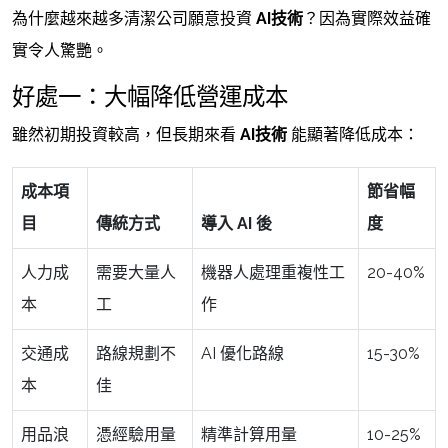
為什麼越來越多清潔公司願意投資
AI技術
？因為實際效益確
實令人驚艷。
好處一：大幅降低營運成本
雖然初期投資較高，但長期來看
AI技術
能顯著降低成本：
成本項
節省幅
目
傳統方式
導入 AI 後
度
人力成
需要大量人
機器人處理重複性工
20-40%
本
工
作
交通成
路線規劃不
AI 優化路線
15-30%
本
佳
用品浪
憑經驗用量
精準計算用量
10-25%