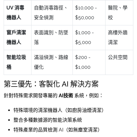
UV 消毒
自動消毒路徑、
$10,000 -
醫院、學
機器人
安全偵測
$50,000
校
窗戶清潔
表面識別、防墜
$1,000 -
高樓外牆
機器人
落
$5,000
清潔
智能垃圾
滿溢偵測、路線
$200 -
公共空間
桶
優化
$1,000
第三優先：客製化 AI 解決方案
針對特殊需求開發專屬的
AI技術
系統，例如：
特殊環境的清潔機器人（如廚房油煙清潔）
整合多種數據源的智能決策系統
特殊產業的品質檢測 AI（如無塵室清潔）